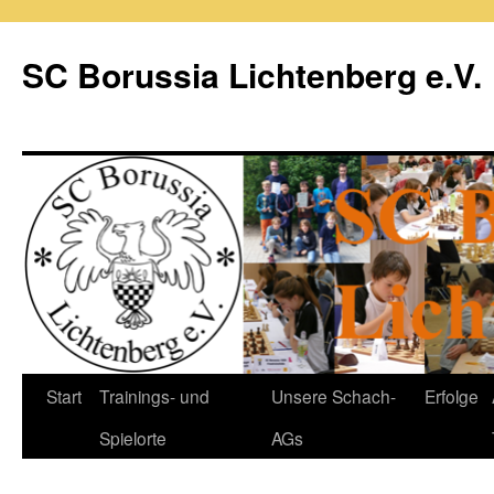
Zum
Inhalt
SC Borussia Lichtenberg e.V.
springen
Start
Trainings- und
Unsere Schach-
Erfolge
Spielorte
AGs