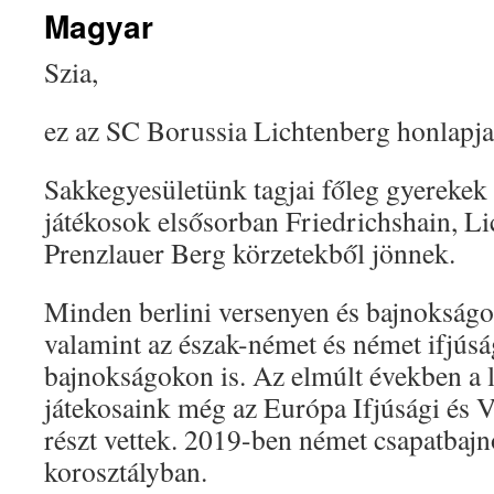
Magyar
Szia,
ez az SC Borussia Lichtenberg honlapja
Sakkegyesületünk tagjai főleg gyerekek 
játékosok elsősorban Friedrichshain, Li
Prenzlauer Berg körzetekből jönnek.
Minden berlini versenyen és bajnokságo
valamint az észak-német és német ifjúsá
bajnokságokon is. Az elmúlt években a l
játekosaink még az Európa Ifjúsági és 
részt vettek. 2019-ben német csapatbaj
korosztályban.