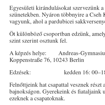
Egyesületi kirándulásokat szervezünk a 
szünetekben. Nyáron többnyire a Cseh 
vagyunk, ahol a pardubicei sakkverseny
Öt különböző csoportban edzünk, amelye
szint szerint osztunk fel.
A képzés helye: Andreas-Gymnasium
Koppenstraße 76, 10243 Berlin
Edzések: kedden 16: 00–18: 0
Felnőttjeink hat csapattal vesznek részt a
bajnokságon. Gyerekeink és fiataljaink 
ezeknek a csapatoknak.