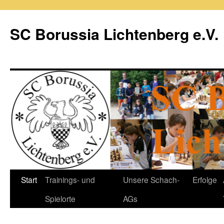
Zum
Inhalt
SC Borussia Lichtenberg e.V.
springen
Start
Trainings- und
Unsere Schach-
Erfolge
Spielorte
AGs