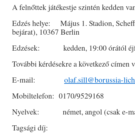
A felnőttek játékestje szintén kedden va
Edzés helye: Május 1. Stadion, Scheffe
bejárat), 10367 Berlin
Edzések: kedden, 19:00 órától éjfé
További kérdésekre a következő címen 
E-mail:
olaf.sill@borussia-lic
Mobiltelefon: 0170/9529168
Nyelvek: német, angol (csak e-mailb
Tagsági díj: