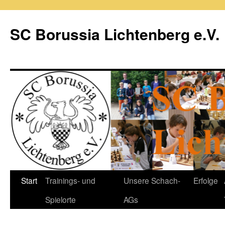
Zum
Inhalt
SC Borussia Lichtenberg e.V.
springen
Start
Trainings- und
Unsere Schach-
Erfolge
Spielorte
AGs