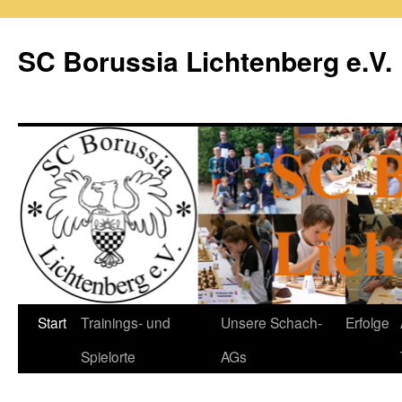
Zum
Inhalt
SC Borussia Lichtenberg e.V.
springen
Start
Trainings- und
Unsere Schach-
Erfolge
Spielorte
AGs