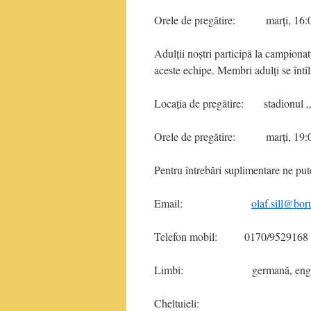
Orele de pregătire: marți, 16:0
Adulții noștri participă la campionatu
aceste echipe. Membri adulți se întîl
Locația de pregătire: stadionul „1.
Orele de pregătire: marți, 19:00 
Pentru întrebări suplimentare ne pute
Email:
olaf.sill@bor
Telefon mobil: 0170/9529168
Limbi: germană, engleză, (fr
Cheltuieli: