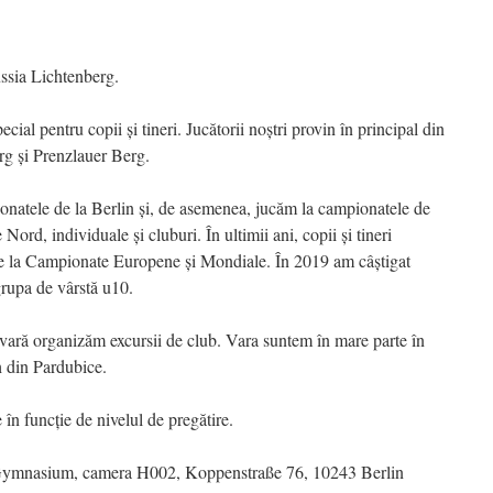
ssia Lichtenberg.
ial pentru copii și tineri. Jucătorii noștri provin în principal din
erg și Prenzlauer Berg.
ionatele de la Berlin și, de asemenea, jucăm la campionatele de
ord, individuale și cluburi. În ultimii ani, copii și tineri
fice la Campionate Europene și Mondiale. În 2019 am câștigat
rupa de vârstă u10.
e vară organizăm excursii de club. Vara suntem în mare parte în
h din Pardubice.
 în funcție de nivelul de pregătire.
ymnasium, camera H002, Koppenstraße 76, 10243 Berlin