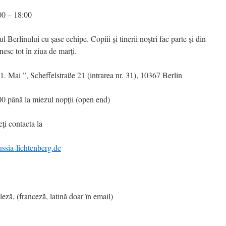
0 – 18:00
l Berlinului cu șase echipe. Copiii și tinerii noștri fac parte și din
nesc tot în ziua de marți.
 Mai ”, Scheffelstraße 21 (intrarea nr. 31), 10367 Berlin
până la miezul nopții (open end)
ți contacta la
ussia-lichtenberg.de
anceză, latină doar în email)