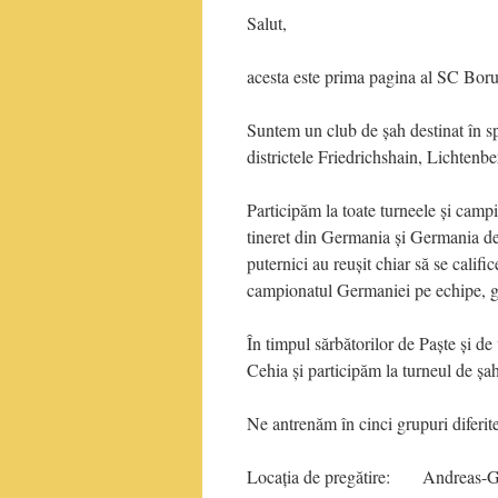
Salut,
acesta este prima pagina al SC Boru
Suntem un club de șah destinat în spec
districtele Friedrichshain, Lichtenb
Participăm la toate turneele și camp
tineret din Germania și Germania de N
puternici au reușit chiar să se cali
campionatul Germaniei pe echipe, g
În timpul sărbătorilor de Paște și d
Cehia și participăm la turneul de șa
Ne antrenăm în cinci grupuri diferite
Locația de pregătire: Andreas-G