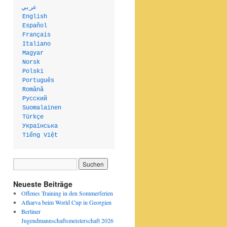
عربي
English
Español
Français
Italiano
Magyar
Norsk
Polski
Português
Română
Русский
Suomalainen
Türkçe
Українська
Tiếng Việt
Neueste Beiträge
Offenes Training in den Sommerferien
Atharva beim World Cup in Georgien
Berliner
Jugendmannschaftsmeisterschaft 2026