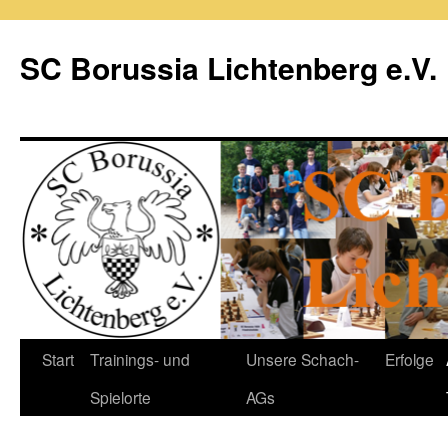
Zum
Inhalt
SC Borussia Lichtenberg e.V.
springen
Start
Trainings- und
Unsere Schach-
Erfolge
Spielorte
AGs