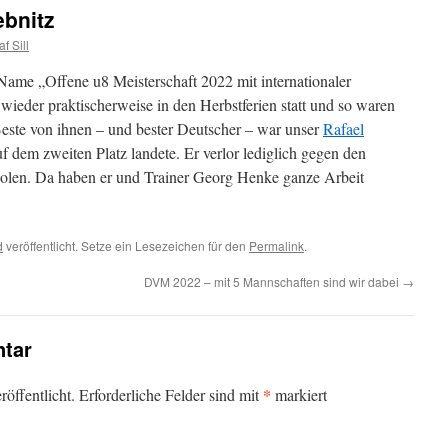
ebnitz
af Sill
r Name „Offene u8 Meisterschaft 2022 mit internationaler
 wieder praktischerweise in den Herbstferien statt und so waren
 Beste von ihnen – und bester Deutscher – war unser
Rafael
uf dem zweiten Platz landete. Er verlor lediglich gegen den
Polen. Da haben er und Trainer Georg Henke ganze Arbeit
d
veröffentlicht. Setze ein Lesezeichen für den
Permalink
.
DVM 2022 – mit 5 Mannschaften sind wir dabei
→
tar
*
öffentlicht.
Erforderliche Felder sind mit
markiert