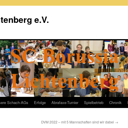
tenberg e.V.
sere Schach-AGs
Erfolge
Abrafaxe-Turnier
Spielbetrieb
Chronik
DVM 2022 – mit 5 Mannschaften sind wir dabei
→