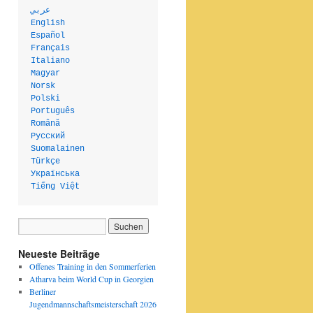
عربي
English
Español
Français
Italiano
Magyar
Norsk
Polski
Português
Română
Русский
Suomalainen
Türkçe
Українська
Tiếng Việt
Neueste Beiträge
Offenes Training in den Sommerferien
Atharva beim World Cup in Georgien
Berliner
Jugendmannschaftsmeisterschaft 2026