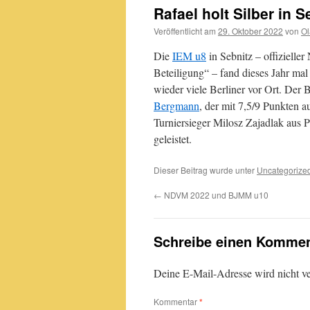
Rafael holt Silber in S
Veröffentlicht am
29. Oktober 2022
von
Ol
Die
IEM u8
in Sebnitz – offizielle
Beteiligung“ – fand dieses Jahr mal
wieder viele Berliner vor Ort. Der
Bergmann
, der mit 7,5/9 Punkten a
Turniersieger Milosz Zajadlak aus 
geleistet.
Dieser Beitrag wurde unter
Uncategorize
←
NDVM 2022 und BJMM u10
Schreibe einen Kommen
Deine E-Mail-Adresse wird nicht ver
Kommentar
*