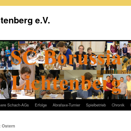
tenberg e.V.
sere Schach-AGs
Erfolge
Abrafaxe-Turnier
Spielbetrieb
Chronik
t Ostern