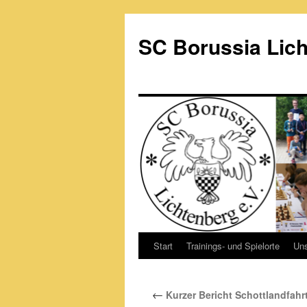
Zum
Inhalt
SC Borussia Lich
springen
Start
Trainings- und Spielorte
Un
←
Kurzer Bericht Schottlandfahr