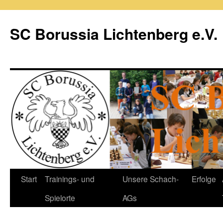
Zum
Inhalt
SC Borussia Lichtenberg e.V.
springen
Start
Trainings- und
Unsere Schach-
Erfolge
Spielorte
AGs