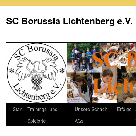
Zum
Inhalt
SC Borussia Lichtenberg e.V.
springen
Start
Trainings- und
Unsere Schach-
Erfolge
Spielorte
AGs