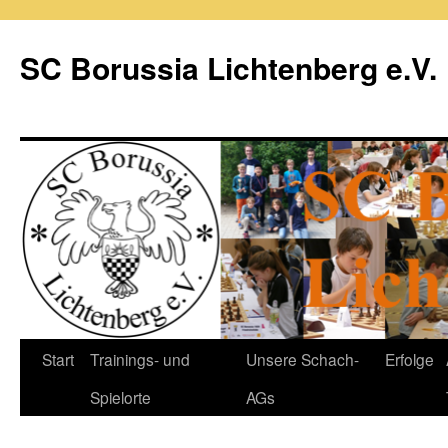
Zum
Inhalt
SC Borussia Lichtenberg e.V.
springen
Start
Trainings- und
Unsere Schach-
Erfolge
Spielorte
AGs