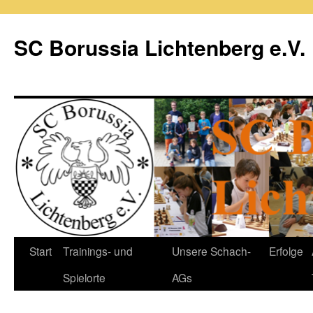
Zum
Inhalt
SC Borussia Lichtenberg e.V.
springen
Start
Trainings- und
Unsere Schach-
Erfolge
Spielorte
AGs