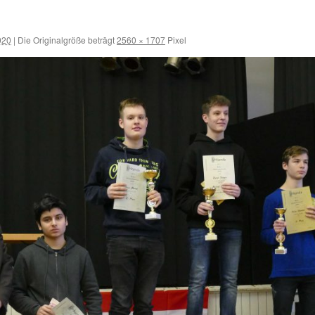
020
|
Die Originalgröße beträgt
2560 × 1707
Pixel