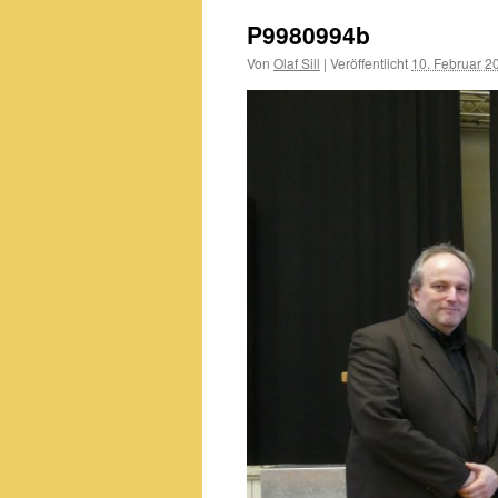
P9980994b
Von
Olaf Sill
|
Veröffentlicht
10. Februar 2