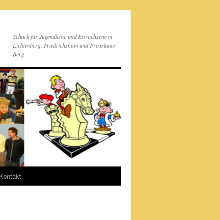
Schach für Jugendliche und Erwachsene in
Lichtenberg, Friedrichshain und Prenzlauer
Berg
Kontakt