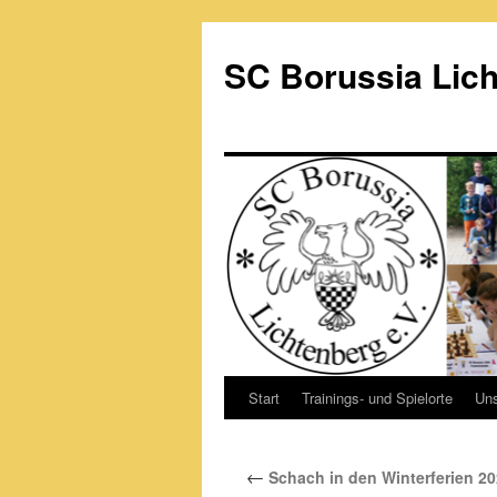
Zum
Inhalt
SC Borussia Lich
springen
Start
Trainings- und Spielorte
Un
←
Schach in den Winterferien 2