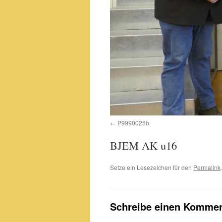
P9990025b
BJEM AK u16
Setze ein Lesezeichen für den
Permalink
.
Schreibe einen Kommen