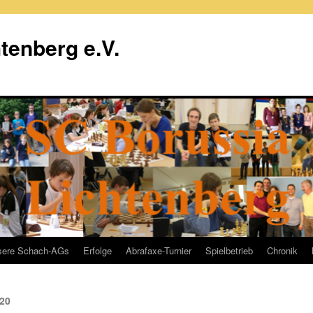
tenberg e.V.
sere Schach-AGs
Erfolge
Abrafaxe-Turnier
Spielbetrieb
Chronik
020