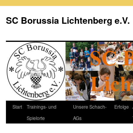
Zum
Inhalt
SC Borussia Lichtenberg e.V.
springen
Start
Trainings- und
Unsere Schach-
Erfolge
Spielorte
AGs