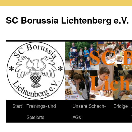
Zum
Inhalt
SC Borussia Lichtenberg e.V.
springen
Start
Trainings- und
Unsere Schach-
Erfolge
Spielorte
AGs