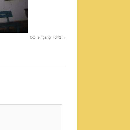
foto_eingang_licht2