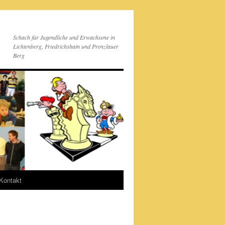
Schach für Jugendliche und Erwachsene in
Lichtenberg, Friedrichshain und Prenzlauer
Berg
Kontakt