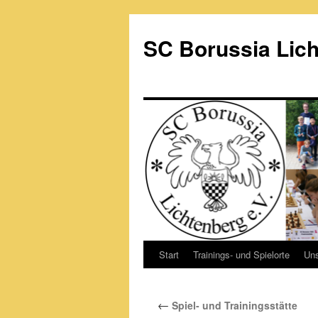
Zum
Inhalt
SC Borussia Lich
springen
Start
Trainings- und Spielorte
Un
←
Spiel- und Trainingsstätte