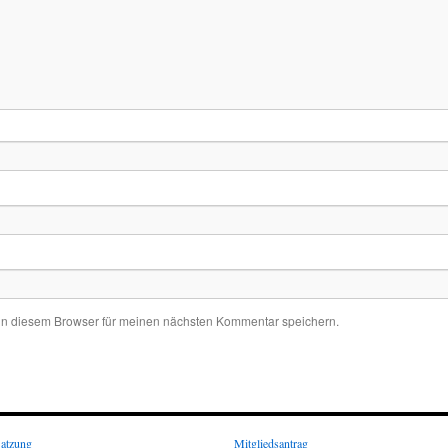
in diesem Browser für meinen nächsten Kommentar speichern.
atzung
Mitgliedsantrag