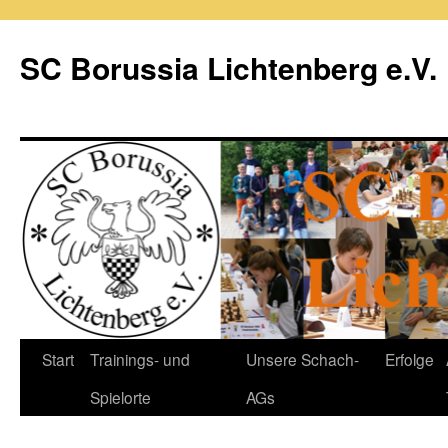
Zum
Inhalt
SC Borussia Lichtenberg e.V.
springen
Start
Trainings- und
Unsere Schach-
Erfolge
Spielorte
AGs