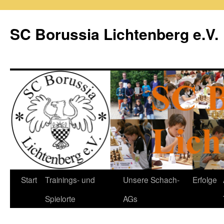
Zum
Inhalt
SC Borussia Lichtenberg e.V.
springen
Start
Trainings- und
Unsere Schach-
Erfolge
Spielorte
AGs