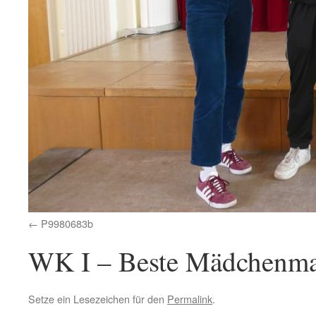
P9980683b
WK I – Beste Mädchenma
Setze ein Lesezeichen für den
Permalink
.