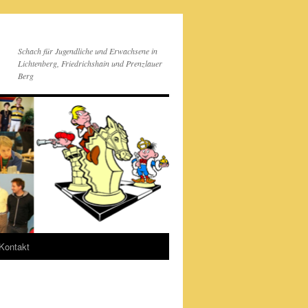
Schach für Jugendliche und Erwachsene in
Lichtenberg, Friedrichshain und Prenzlauer
Berg
Kontakt