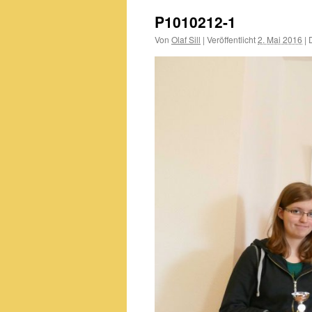
P1010212-1
Von
Olaf Sill
|
Veröffentlicht
2. Mai 2016
|
D