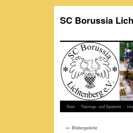
Zum
Inhalt
SC Borussia Lich
springen
Start
Trainings- und Spielorte
Un
←
Bildergalerie