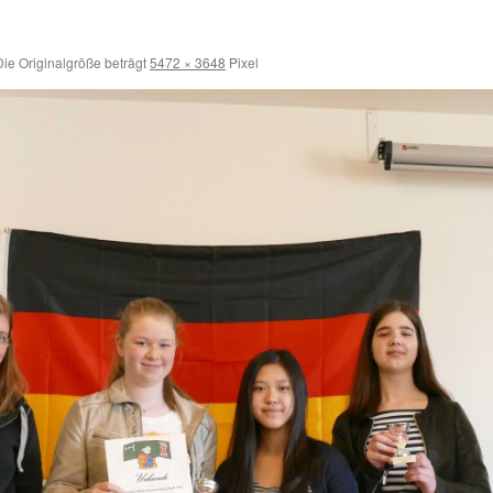
ie Originalgröße beträgt
5472 × 3648
Pixel