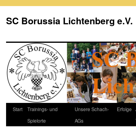
Zum
Inhalt
SC Borussia Lichtenberg e.V.
springen
Start
Trainings- und
Unsere Schach-
Erfolge
Spielorte
AGs