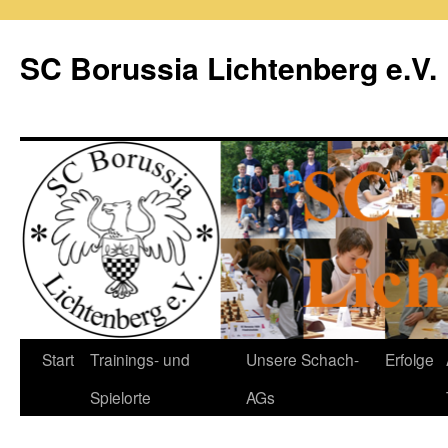
Zum
Inhalt
SC Borussia Lichtenberg e.V.
springen
Start
Trainings- und
Unsere Schach-
Erfolge
Spielorte
AGs