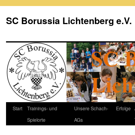
Zum
Inhalt
SC Borussia Lichtenberg e.V.
springen
Start
Trainings- und
Unsere Schach-
Erfolge
Spielorte
AGs