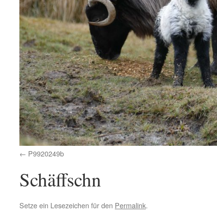
P9920249b
Schäffschn
Setze ein Lesezeichen für den
Permalink
.