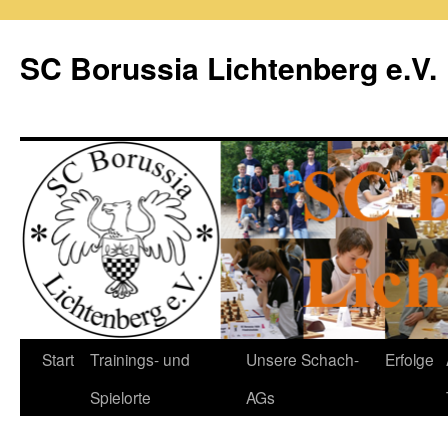
Zum
Inhalt
SC Borussia Lichtenberg e.V.
springen
Start
Trainings- und
Unsere Schach-
Erfolge
Spielorte
AGs