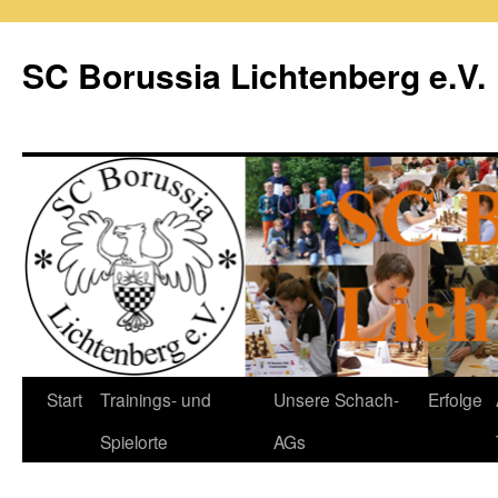
Zum
Inhalt
SC Borussia Lichtenberg e.V.
springen
Start
Trainings- und
Unsere Schach-
Erfolge
Spielorte
AGs