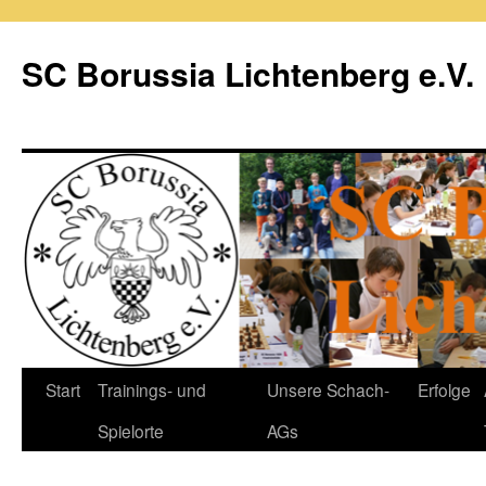
Zum
Inhalt
SC Borussia Lichtenberg e.V.
springen
Start
Trainings- und
Unsere Schach-
Erfolge
Spielorte
AGs