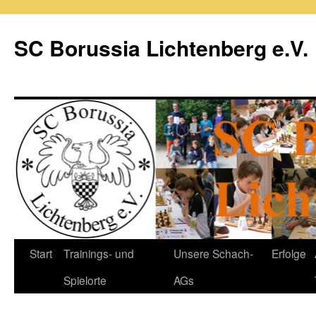
Zum
Inhalt
SC Borussia Lichtenberg e.V.
springen
Start
Trainings- und
Unsere Schach-
Erfolge
Spielorte
AGs