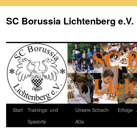
Zum
Inhalt
SC Borussia Lichtenberg e.V.
springen
Start
Trainings- und
Unsere Schach-
Erfolge
Spielorte
AGs