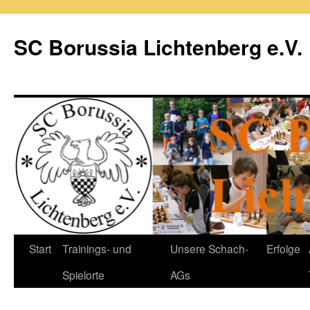
Zum
Inhalt
SC Borussia Lichtenberg e.V.
springen
Start
Trainings- und
Unsere Schach-
Erfolge
Spielorte
AGs