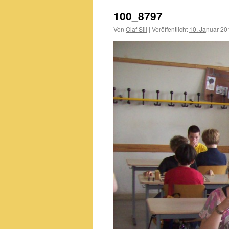
100_8797
Von
Olaf Sill
|
Veröffentlicht
10. Januar 20