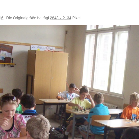
16
|
Die Originalgröße beträgt
2848 × 2134
Pixel