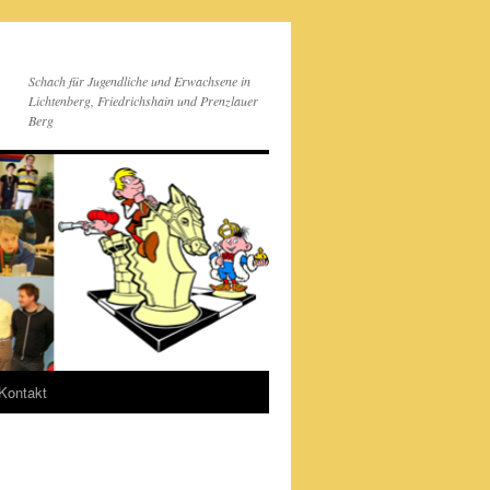
Schach für Jugendliche und Erwachsene in
Lichtenberg, Friedrichshain und Prenzlauer
Berg
Kontakt