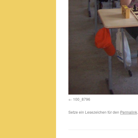
100_8796
Setze ein Lesezeichen für den
Permalink
.