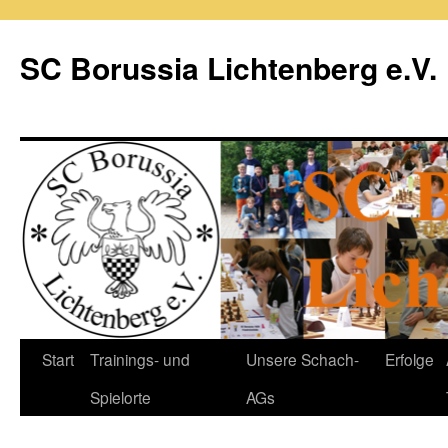
Zum
Inhalt
SC Borussia Lichtenberg e.V.
springen
Start
Trainings- und
Unsere Schach-
Erfolge
Spielorte
AGs