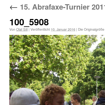
←
15. Abrafaxe-Turnier 201
100_5908
Von
Olaf Sill
|
Veröffentlicht
10. Januar 2016
|
Die Originalgröße