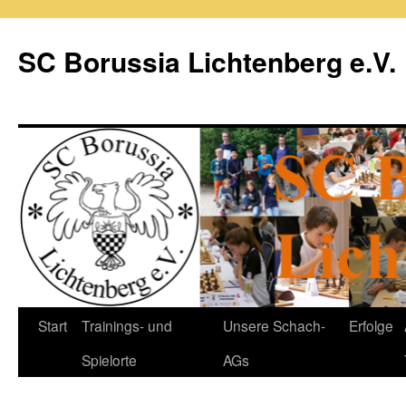
Zum
Inhalt
SC Borussia Lichtenberg e.V.
springen
Start
Trainings- und
Unsere Schach-
Erfolge
Spielorte
AGs